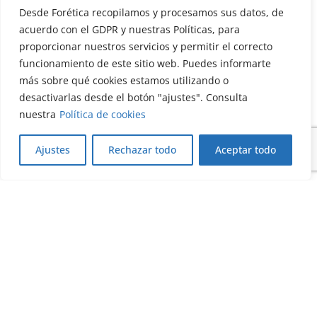
Desde Forética recopilamos y procesamos sus datos, de
acuerdo con el GDPR y nuestras Políticas, para
proporcionar nuestros servicios y permitir el correcto
funcionamiento de este sitio web. Puedes informarte
más sobre qué cookies estamos utilizando o
desactivarlas desde el botón "ajustes". Consulta
nuestra
Política de cookies
Toolkit de Formación Inclusiva: una herramienta
práctica para transformar el acceso al empleo
Ajustes
Rechazar todo
Aceptar todo
13/07/2026