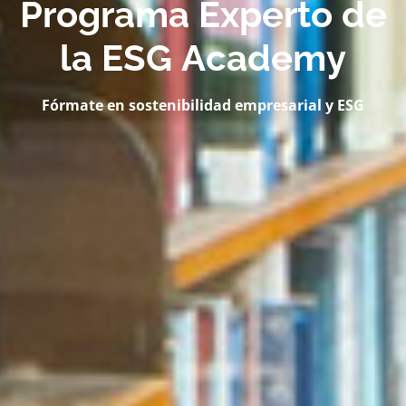
P
r
o
g
r
a
m
a
E
x
p
e
r
t
o
d
e
l
a
E
S
G
A
c
a
d
e
m
y
Fórmate en sostenibilidad empresarial y ESG