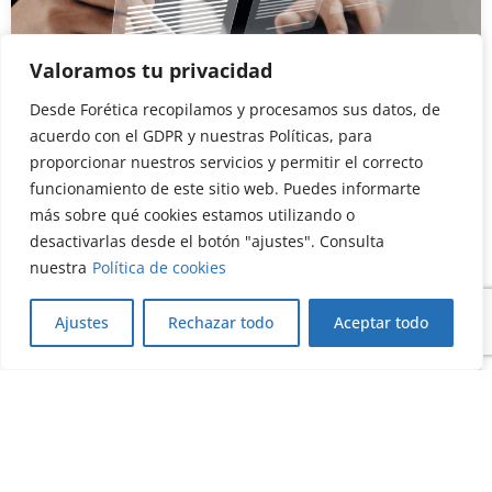
Valoramos tu privacidad
Desde Forética recopilamos y procesamos sus datos, de
Actualidad
Ambiental
Ética y buen gobierno
Social
acuerdo con el GDPR y nuestras Políticas, para
Alianza ISO-GHGP para unos estándares
proporcionar nuestros servicios y permitir el correcto
unificados
funcionamiento de este sitio web. Puedes informarte
07 octubre, 2025
más sobre qué cookies estamos utilizando o
desactivarlas desde el botón "ajustes". Consulta
Leer más
nuestra
Política de cookies
Ajustes
Rechazar todo
Aceptar todo