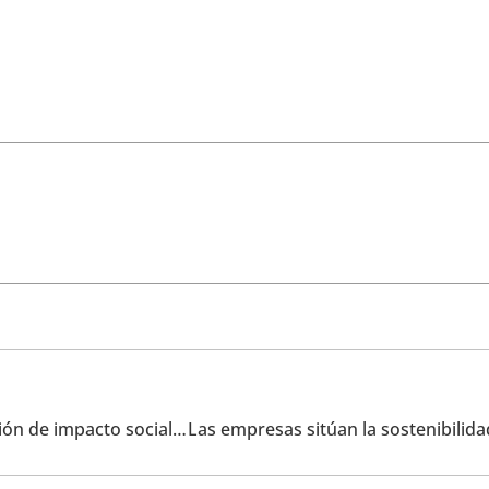
El sector agroalimentario refuerza su papel en la generación de impacto social positivo