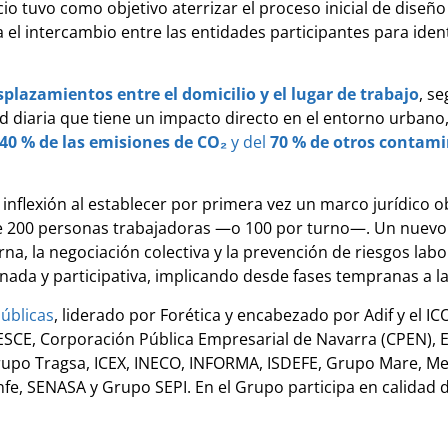
cio tuvo como objetivo aterrizar el proceso inicial de diseño
el intercambio entre las entidades participantes para iden
plazamientos entre el domicilio y el lugar de trabajo
, se
dad diaria que tiene un impacto directo en el entorno urban
40 % de las emisiones de CO₂
y del
70 % de otros contam
nflexión al establecer por primera vez un marco jurídico ob
 de 200 personas trabajadoras —o 100 por turno—. Un nuevo 
na, la negociación colectiva y la prevención de riesgos labo
nada y participativa, implicando desde fases tempranas a las
úblicas
, liderado por Forética y encabezado por Adif y el I
CESCE, Corporación Pública Empresarial de Navarra (CPEN), 
upo Tragsa, ICEX, INECO, INFORMA, ISDEFE, Grupo Mare, Mer
nfe, SENASA y Grupo SEPI. En el Grupo participa en calidad