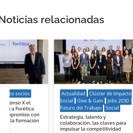
Noticias relacionadas
uevos socios
Actualidad
Clúster de Impacto
Social
Give & Gain
Jobs 2030 -
d Alfonso X el
Futuro del Trabajo
Social
pora a Forética
u compromiso con
Estrategia, talento y
dad y la formación
colaboración, las claves para
impulsar la competitividad