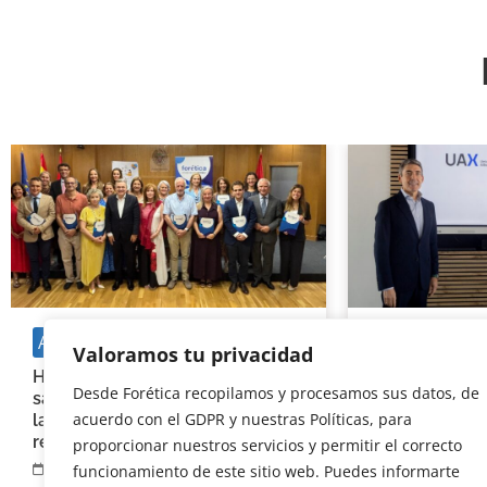
Actualidad
Social
Actualidad
N
Valoramos tu privacidad
Hospitales y entidades
La Universida
Desde Forética recopilamos y procesamos sus datos, de
sanitarias se comprometen con
Sabio se incor
acuerdo con el GDPR y nuestras Políticas, para
la inteligencia artificial
reforzando s
responsable
la sostenibili
proporcionar nuestros servicios y permitir el correcto
responsable
03/07/2026
funcionamiento de este sitio web. Puedes informarte