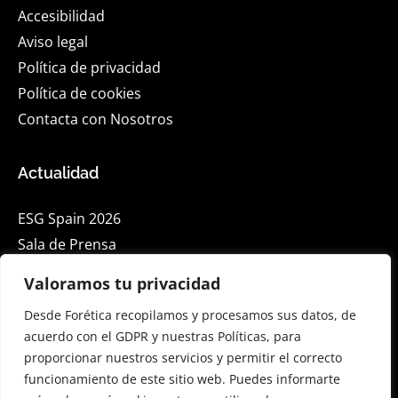
Accesibilidad
Aviso legal
Política de privacidad
Política de cookies
Contacta con Nosotros
Actualidad
ESG Spain 2026
Sala de Prensa
Blog
Valoramos tu privacidad
Eventos
Desde Forética recopilamos y procesamos sus datos, de
acuerdo con el GDPR y nuestras Políticas, para
Suscríbete a nuestra Newsletter en Linkedin
proporcionar nuestros servicios y permitir el correcto
funcionamiento de este sitio web. Puedes informarte
English