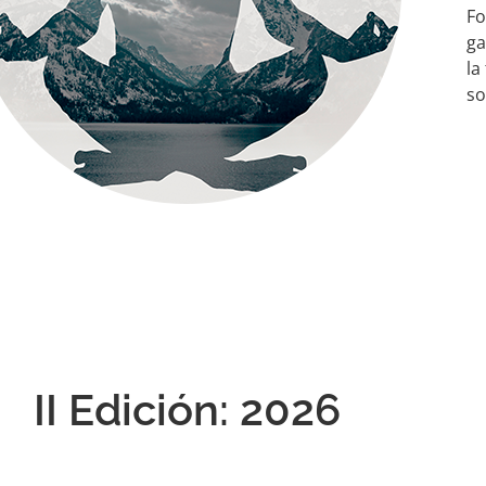
Fo
ga
la
so
II Edición: 2026