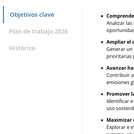
Objetivos clave
Comprender 
Analizar las
oportunidad
Plan de trabajo 2026
Ampliar el 
Histórico
Generar un 
prioritarias 
Avanzar hac
Contribuir 
emisiones gl
Promover la
Identificar 
uso sostenib
Maximizar e
Explorar e 