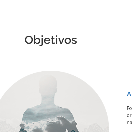
Objetivos
A
Fo
or
na