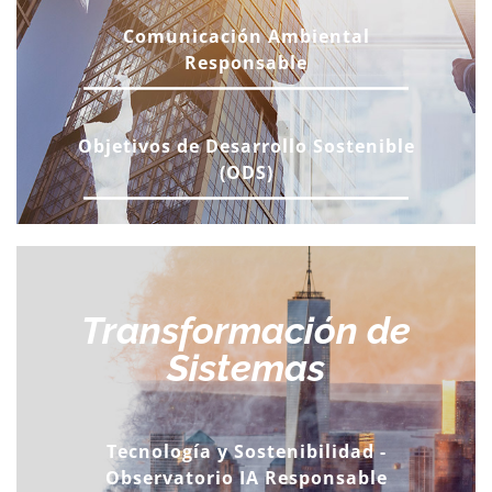
Comunicación Ambiental
Responsable
Objetivos de Desarrollo Sostenible
(ODS)
Transformación de
Sistemas
Tecnología y Sostenibilidad -
Observatorio IA Responsable