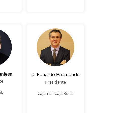
uniesa
D. Eduardo Baamonde
te
Presidente
nk
Cajamar Caja Rural