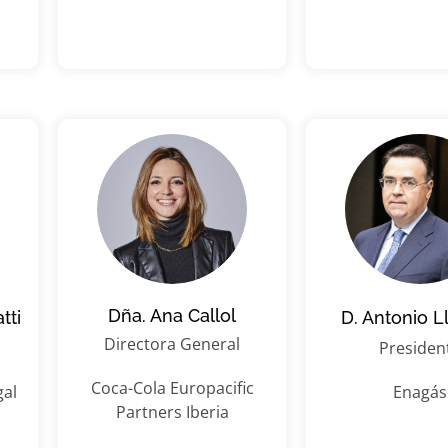
Dña. Ana Callol
tti
D. Antonio L
Directora General
Presiden
Coca-Cola Europacific
gal
Enagás
Partners Iberia