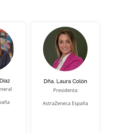
Díaz
Dña. Laura Colón
neral
Presidenta
paña
AstraZeneca España