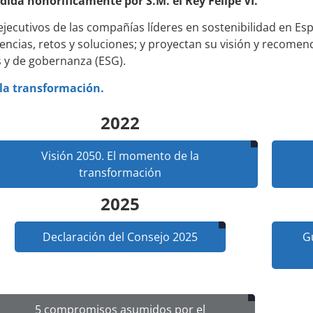
idida honoríficamente por S.M. el Rey Felipe VI.
ejecutivos de las compañías líderes en sostenibilidad en E
ncias, retos y soluciones; y proyectan su visión y recomen
s y de gobernanza (ESG).
la transformación.
2022
Visión 2050. El momento de la
transformación
2025
Declaración del Consejo 2025
Gu
5 compromisos asumidos por el