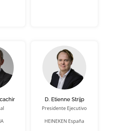
lcachir
D. Etienne Strijp
al
Presidente Ejecutivo
IA
HEINEKEN España