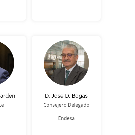
lardén
D. José D. Bogas
te
Consejero Delegado
Endesa