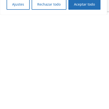
Ajustes
Rechazar todo
Aceptar todo
Juanjo Cano (KPMG): «La sostenibilidad, para ser
transformadora, tiene que generar valor»
10/07/2026
ANTERIOR
SIGUIENTE
José Antonio Cabrera (Cemex): <<La sostenibilidad es un motor de creación de valor a largo plazo>>
La accesibilidad se consolida como un eje estratégico en la experiencia digital