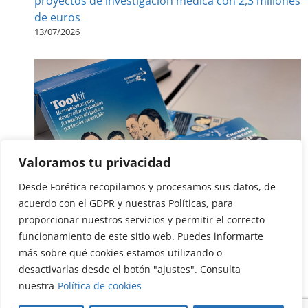
proyectos de investigación médica con 2,3 millones
de euros
13/07/2026
Valoramos tu privacidad
Desde Forética recopilamos y procesamos sus datos, de
acuerdo con el GDPR y nuestras Políticas, para
proporcionar nuestros servicios y permitir el correcto
funcionamiento de este sitio web. Puedes informarte
más sobre qué cookies estamos utilizando o
desactivarlas desde el botón "ajustes". Consulta
Toolkit de Formación Inclusiva: una herramienta
nuestra
Política de cookies
práctica para transformar el acceso al empleo
13/07/2026