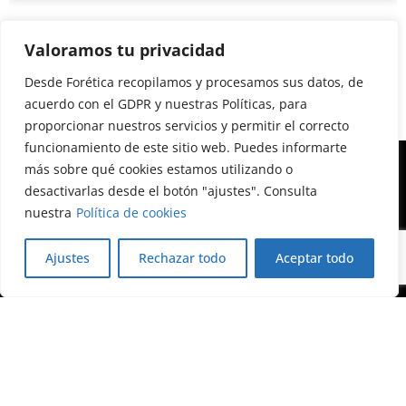
Valoramos tu privacidad
Desde Forética recopilamos y procesamos sus datos, de
acuerdo con el GDPR y nuestras Políticas, para
proporcionar nuestros servicios y permitir el correcto
funcionamiento de este sitio web. Puedes informarte
más sobre qué cookies estamos utilizando o
desactivarlas desde el botón "ajustes". Consulta
nuestra
Política de cookies
Calle Almagro, 12, 3ª planta
Ajustes
Rechazar todo
Aceptar todo
28010 Madrid
+34 91 522 79 46
foretica@foretica.es