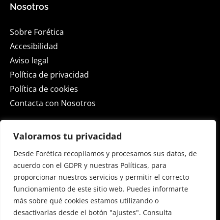
Nosotros
Sobre Forética
Accesibilidad
Aviso legal
Política de privacidad
Política de cookies
Contacta con Nosotros
Actualidad
Valoramos tu privacidad
Desde Forética recopilamos y procesamos sus datos, de
ESG Spain 2026
acuerdo con el GDPR y nuestras Políticas, para
Sala de Prensa
proporcionar nuestros servicios y permitir el correcto
Blog
funcionamiento de este sitio web. Puedes informarte
Eventos
más sobre qué cookies estamos utilizando o
desactivarlas desde el botón "ajustes". Consulta