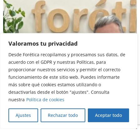
Valoramos tu privacidad
Desde Forética recopilamos y procesamos sus datos, de
acuerdo con el GDPR y nuestras Políticas, para
proporcionar nuestros servicios y permitir el correcto
funcionamiento de este sitio web. Puedes informarte
Blog
Member's post
más sobre qué cookies estamos utilizando o
La sostenibilidad se transforma desde
desactivarlas desde el botón "ajustes". Consulta
dentro
nuestra
Política de cookies
20/07/2026
Ajustes
Rechazar todo
Aceptar todo
Read more