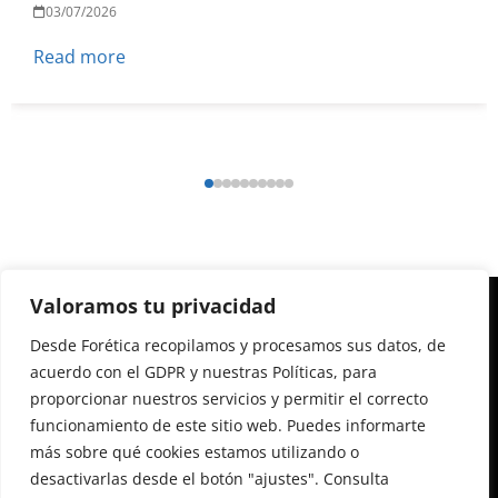
03/07/2026
Read more
Valoramos tu privacidad
Desde Forética recopilamos y procesamos sus datos, de
acuerdo con el GDPR y nuestras Políticas, para
proporcionar nuestros servicios y permitir el correcto
Calle Almagro, 12, 3ª planta
funcionamiento de este sitio web. Puedes informarte
28010 Madrid
más sobre qué cookies estamos utilizando o
+34 91 522 79 46
desactivarlas desde el botón "ajustes". Consulta
foretica@foretica.es foretica@foretica.es