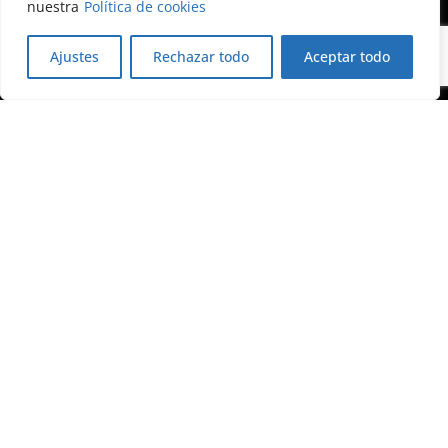
nuestra
Política de cookies
Ajustes
Rechazar todo
Aceptar todo
Forética Blog
We
About Forética
Accessibility
Legal Notice
Privacy Policy
Cookie Policy
Contact Us