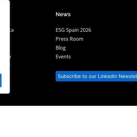
News
rética
ESG Spain 2026
lity
Press Room
tice
Blog
olicy
Events
olicy
 Us
Subscribe to our Linkedin Newslet