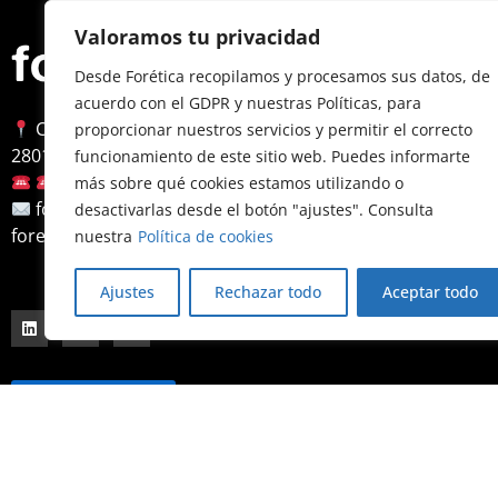
Valoramos tu privacidad
We
Desde Forética recopilamos y procesamos sus datos, de
acuerdo con el GDPR y nuestras Políticas, para
About Fo
Calle Almagro, 12, 3ª planta
proporcionar nuestros servicios y permitir el correcto
Accessibi
28010 Madrid
funcionamiento de este sitio web. Puedes informarte
Legal No
+34 91 522 79 46
más sobre qué cookies estamos utilizando o
Privacy P
foretica@foretica.es
desactivarlas desde el botón "ajustes". Consulta
foretica@foretica.es
Cookie P
nuestra
Política de cookies
Contact
Ajustes
Rechazar todo
Aceptar todo
Forética Blog