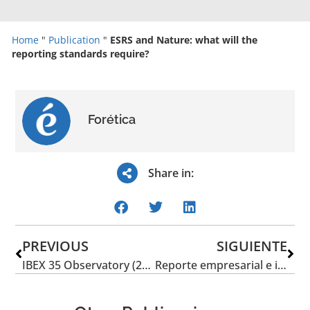
Home
"
Publication
"
ESRS and Nature: what will the
reporting standards require?
Forética
Share in:
PREVIOUS
SIGUIENTE
IBEX 35 Observatory (2023): Mental health, wellness and sustainability in IBEX 35 companies
Reporte empresarial e impacto social: el nuevo marco europeo de los ESRS sociales