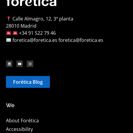
Calle Almagro, 12, 3ª planta
28010 Madrid
+34 91 522 79 46
foretica@foretica.es foretica@foretica.es
Forética Blog
We
About Forética
Accessibility