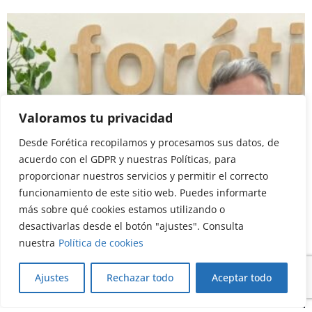
Valoramos tu privacidad
Desde Forética recopilamos y procesamos sus datos, de
acuerdo con el GDPR y nuestras Políticas, para
proporcionar nuestros servicios y permitir el correcto
funcionamiento de este sitio web. Puedes informarte
Blog
Member's post
más sobre qué cookies estamos utilizando o
La sostenibilidad se transforma desde
desactivarlas desde el botón "ajustes". Consulta
dentro
nuestra
Política de cookies
20/07/2026
Ajustes
Rechazar todo
Aceptar todo
Read more