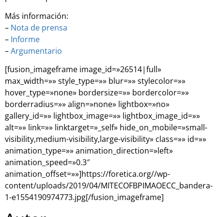
Más información:
–
Nota de prensa
–
Informe
–
Argumentario
[fusion_imageframe image_id=»26514|full»
max_width=»» style_type=»» blur=»» stylecolor=»»
hover_type=»none» bordersize=»» bordercolor=»»
borderradius=»» align=»none» lightbox=»no»
gallery_id=»» lightbox_image=»» lightbox_image_id=»»
alt=»» link=»» linktarget=»_self» hide_on_mobile=»small-
visibility,medium-visibility,large-visibility» class=»» id=»»
animation_type=»» animation_direction=»left»
animation_speed=»0.3″
animation_offset=»»]https://foretica.org//wp-
content/uploads/2019/04/MITECOFBPIMAOECC_bandera-
1-e1554190974773.jpg[/fusion_imageframe]