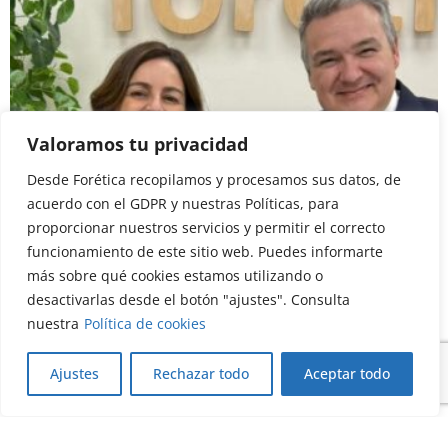
Valoramos tu privacidad
Desde Forética recopilamos y procesamos sus datos, de
Blog
Post de socios
acuerdo con el GDPR y nuestras Políticas, para
La sostenibilidad se transforma desde
proporcionar nuestros servicios y permitir el correcto
dentro
funcionamiento de este sitio web. Puedes informarte
20/07/2026
más sobre qué cookies estamos utilizando o
desactivarlas desde el botón "ajustes". Consulta
Leer más
nuestra
Política de cookies
Ajustes
Rechazar todo
Aceptar todo