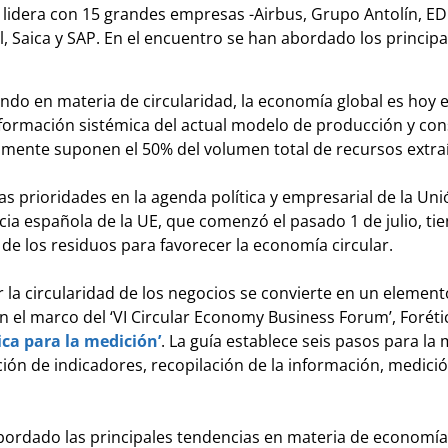
 lidera con 15 grandes empresas -Airbus, Grupo Antolín, ED
l, Saica y SAP. En el encuentro se han abordado los princip
ndo en materia de circularidad, la economía global es hoy e
nsformación sistémica del actual modelo de producción y co
lmente suponen el 50% del volumen total de recursos extra
las prioridades en la agenda política y empresarial de la Un
española de la UE, que comenzó el pasado 1 de julio, tiene
 de los residuos para favorecer la economía circular.
 la circularidad de los negocios se convierte en un elemen
en el marco del ‘VI Circular Economy Business Forum’, Foré
ica para la medición’
. La guía establece seis pasos para la
ección de indicadores, recopilación de la información, medic
ordado las principales tendencias en materia de economía c