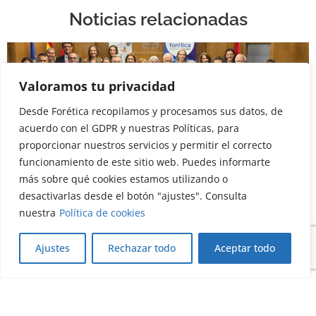
Noticias relacionadas
Valoramos tu privacidad
Desde Forética recopilamos y procesamos sus datos, de
acuerdo con el GDPR y nuestras Políticas, para
proporcionar nuestros servicios y permitir el correcto
funcionamiento de este sitio web. Puedes informarte
Actualidad
Social
más sobre qué cookies estamos utilizando o
Hospitales y entidades sanitarias se
desactivarlas desde el botón "ajustes". Consulta
comprometen con la inteligencia artificial
nuestra
Política de cookies
responsable
03/07/2026
Ajustes
Rechazar todo
Aceptar todo
Leer más