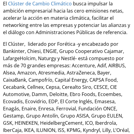
El
Clúster de Cambio Climático
busca impulsar la
ambición empresarial hacia las cero emisiones netas,
acelerar la acción en materia climática, facilitar el
networking entre las empresas y potenciar las alianzas y
el diálogo con Administraciones Públicas de referencia.
El Clúster, liderado por Forética -y encabezado por
Bankinter, Chiesi, ENGIE, Grupo Cooperativo Cajamar,
LafargeHolcim, Naturgy y Nestlé- está compuesto por
más de 70 grandes empresas: Accenture, Adif, AIRBUS,
Alsea, Amazon, Atresmedia, AstraZeneca, Bayer,
CaixaBank, Campofrío, Capital Energy, CAPSA Food,
Cecabank, Cellnex, Cepsa, Cerealto Siro, CESCE, CIE
Automotive, Damm, Deloitte, Ebro Foods, Ecoembes,
Ecovadis, Ecovidrio, EDP, El Corte Inglés, Emasesa,
Enagás, Enaire, Enresa, Ferrovial, Fundación ONCE,
Gestamp, Grupo Antolín, Grupo ASISA, Grupo EULEN,
GSK, HEINEKEN, HeidelbergCement, ICO, Iberdrola,
IberCaja, IKEA, ILUNION, ISS, KPMG, Kyndryl, Lilly, L’Oréal,