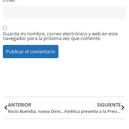
Guarda mi nombre, correo electrónico y web en este
navegador para la próxima vez que comente.
Alternative:
ANTERIOR
SIGUIENTE
Rocío Buendía, nueva Directora de Comunicación y Relaciones Institucionales de Forética
Forética presenta a la Presidenta del Gobierno de La Rioja la hoja de ruta ‘Visión 2050’ con nueve palancas de transformación empresarial sostenible