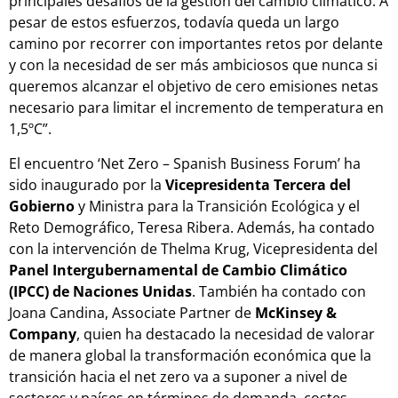
principales desafíos de la gestión del cambio climático. A
pesar de estos esfuerzos, todavía queda un largo
camino por recorrer con importantes retos por delante
y con la necesidad de ser más ambiciosos que nunca si
queremos alcanzar el objetivo de cero emisiones netas
necesario para limitar el incremento de temperatura en
1,5ºC”.
El encuentro ‘Net Zero – Spanish Business Forum’ ha
sido inaugurado por la
Vicepresidenta Tercera del
Gobierno
y Ministra para la Transición Ecológica y el
Reto Demográfico, Teresa Ribera. Además, ha contado
con la intervención de Thelma Krug, Vicepresidenta del
Panel Intergubernamental de Cambio Climático
(IPCC) de Naciones Unidas
. También ha contado con
Joana Candina, Associate Partner de
McKinsey &
Company
, quien ha destacado la necesidad de valorar
de manera global la transformación económica que la
transición hacia el net zero va a suponer a nivel de
sectores y países en términos de demanda, costes,