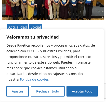
Actualidad
Social
Hospitales y entidades sanitarias se
Valoramos tu privacidad
comprometen con la inteligencia artificial
responsable
Desde Forética recopilamos y procesamos sus datos, de
03/07/2026
acuerdo con el GDPR y nuestras Políticas, para
proporcionar nuestros servicios y permitir el correcto
Leer más
funcionamiento de este sitio web. Puedes informarte
más sobre qué cookies estamos utilizando o
desactivarlas desde el botón "ajustes". Consulta
nuestra
Política de cookies
Ajustes
Rechazar todo
Aceptar todo