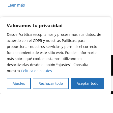
Leer más
Valoramos tu privacidad
Desde Forética recopilamos y procesamos sus datos, de
acuerdo con el GDPR y nuestras Políticas, para
proporcionar nuestros servicios y permitir el correcto
funcionamiento de este sitio web. Puedes informarte
más sobre qué cookies estamos utilizando o
desactivarlas desde el botón "ajustes". Consulta
nuestra
Política de cookies
Calle Almagro, 12, 3ª planta
Ajustes
Rechazar todo
Aceptar todo
28010 Madrid
+34 91 522 79 46
foretica@foretica.es