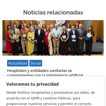
Noticias relacionadas
Actualidad
Social
Hospitales y entidades sanitarias se
comprometen con la inteligencia artificial
responsable
Valoramos tu privacidad
03/07/2026
Desde Forética recopilamos y procesamos sus datos, de
Leer más
acuerdo con el GDPR y nuestras Políticas, para
proporcionar nuestros servicios y permitir el correcto