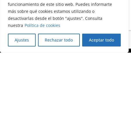
funcionamiento de este sitio web. Puedes informarte
más sobre qué cookies estamos utilizando o
desactivarlas desde el botón "ajustes". Consulta
nuestra
Política de cookies
Ajustes
Rechazar todo
Aceptar todo
Calle Almagro, 12, 3ª planta
28010 Madrid
+34 91 522 79 46
foretica@foretica.es