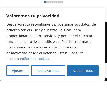
Valoramos tu privacidad
Desde Forética recopilamos y procesamos sus datos, de
acuerdo con el GDPR y nuestras Políticas, para
proporcionar nuestros servicios y permitir el correcto
funcionamiento de este sitio web. Puedes informarte
más sobre qué cookies estamos utilizando o
Calle Almagro, 12, 3ª planta
desactivarlas desde el botón "ajustes". Consulta
28010 Madrid
nuestra
Política de cookies
+34 91 522 79 46
foretica@foretica.es
Ajustes
Rechazar todo
Aceptar todo
Blog de Forética