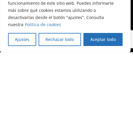
funcionamiento de este sitio web. Puedes informarte
Calle Almagro, 12, 3ª planta
más sobre qué cookies estamos utilizando o
28010 Madrid
desactivarlas desde el botón "ajustes". Consulta
+34 91 522 79 46
nuestra
Política de cookies
foretica@foretica.es
Ajustes
Rechazar todo
Aceptar todo
Blog de Forética
Nosotros
Sobre Forética
Accesibilidad
Aviso legal
Política de privacidad