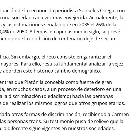
icipación de la reconocida periodista Sonsoles Ónega, con
n una sociedad cada vez más envejecida. Actualmente, la
s y las estimaciones señalan que en 2035 el 26% de la
30,4% en 2050. Además, en apenas medio siglo, se prevé
iendo que la condición de centenario deje de ser un
cia. Sin embargo, el reto consiste en garantizar el
 mayores. Para ello, resulta fundamental analizar la vejez
e aborden este histórico cambio demográfico.
mientras que Platón la concebía como fuente de gran
cida, en muchos casos, a un proceso de deterioro en una
a la discriminación (o edadismo) hacia las personas
 de realizar los mismos logros que otros grupos etarios.
dado otras formas de discriminación, recibiendo a Carmen
las personas trans. Su testimonio puso de relieve que la
a lo diferente sigue vigentes en nuestras sociedades,