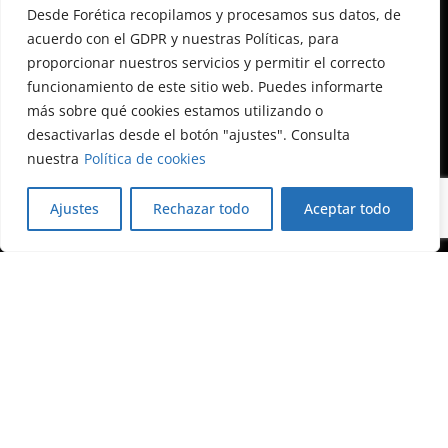
Desde Forética recopilamos y procesamos sus datos, de
acuerdo con el GDPR y nuestras Políticas, para
proporcionar nuestros servicios y permitir el correcto
funcionamiento de este sitio web. Puedes informarte
Calle Almagro, 12, 3ª planta
más sobre qué cookies estamos utilizando o
28010 Madrid
desactivarlas desde el botón "ajustes". Consulta
+34 91 522 79 46
nuestra
Política de cookies
foretica@foretica.es
Ajustes
Rechazar todo
Aceptar todo
Blog de Forética
Nosotros
Sobre Forética