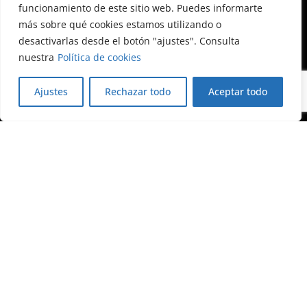
funcionamiento de este sitio web. Puedes informarte
más sobre qué cookies estamos utilizando o
Blog de Forética
desactivarlas desde el botón "ajustes". Consulta
nuestra
Política de cookies
Ajustes
Rechazar todo
Aceptar todo
Nosotros
Sobre Forética
Accesibilidad
Aviso legal
Política de privacidad
Política de cookies
Contacta con Nosotros
Actualidad
ESG Spain 2026