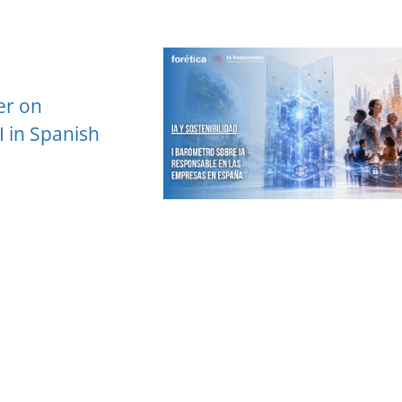
er on
I in Spanish