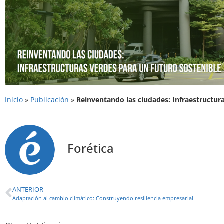
Inicio
»
Publicación
»
Reinventando las ciudades: Infraestructur
Forética
ANTERIOR
Adaptación al cambio climático: Construyendo resiliencia empresarial