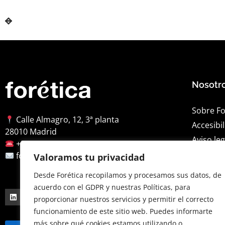
Nosotr
Sobre Fo
Calle Almagro, 12, 3ª planta
Accesibi
28010 Madrid
Aviso leg
+34 91 522 79 46
Política 
foretica@foretica.es
Valoramos tu privacidad
Política 
Desde Forética recopilamos y procesamos sus datos, de
Contact
acuerdo con el GDPR y nuestras Políticas, para
proporcionar nuestros servicios y permitir el correcto
funcionamiento de este sitio web. Puedes informarte
más sobre qué cookies estamos utilizando o