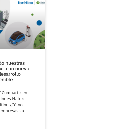
o nuestras
acia un nuevo
esarrollo
enible
 Compartir en:
ciones Nature
ition ¿Cómo
 empresas su