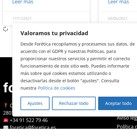
Leer más
Leer más
17/11/2021
09/06/2021
Valoramos tu privacidad
Desde Forética recopilamos y procesamos sus datos, de
acuerdo con el GDPR y nuestras Políticas, para
proporcionar nuestros servicios y permitir el correcto
funcionamiento de este sitio web. Puedes informarte
más sobre qué cookies estamos utilizando o
desactivarlas desde el botón "ajustes". Consulta
Nosotr
nuestra
Política de cookies
Sobre Fo
Ajustes
Rechazar todo
Aceptar todo
Calle Almagro, 12, 3ª planta
Accesibi
28010 Madrid
Aviso leg
+34 91 522 79 46
Política 
foretica@foretica.es
Política 