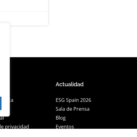
os
Actualidad
rética
ESG Spain 2026
lidad
Sala de Prensa
al
Blog
de privacidad
Eventos
de cookies