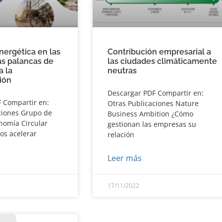
nergética en las
Contribución empresarial a
as palancas de
las ciudades climáticamente
a la
neutras
ión
Descargar PDF Compartir en:
 Compartir en:
Otras Publicaciones Nature
ciones Grupo de
Business Ambition ¿Cómo
nomía Circular
gestionan las empresas su
s acelerar
relación
Leer más
17/11/2022