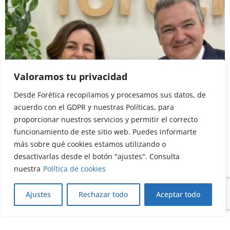
Valoramos tu privacidad
Blog
Post de socios
Desde Forética recopilamos y procesamos sus datos, de
acuerdo con el GDPR y nuestras Políticas, para
La sostenibilidad se transforma desde
proporcionar nuestros servicios y permitir el correcto
dentro
funcionamiento de este sitio web. Puedes informarte
20/07/2026
más sobre qué cookies estamos utilizando o
Leer más
desactivarlas desde el botón "ajustes". Consulta
nuestra
Política de cookies
Ajustes
Rechazar todo
Aceptar todo