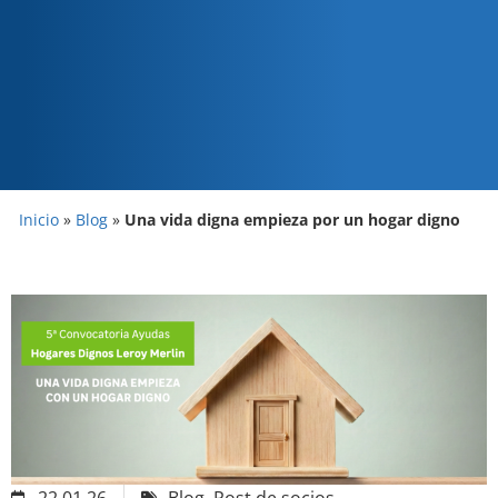
Inicio
»
Blog
»
Una vida digna empieza por un hogar digno
22.01.26
Blog
,
Post de socios