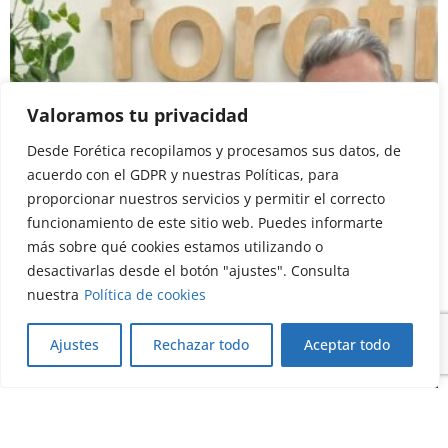
Valoramos tu privacidad
Desde Forética recopilamos y procesamos sus datos, de
acuerdo con el GDPR y nuestras Políticas, para
proporcionar nuestros servicios y permitir el correcto
funcionamiento de este sitio web. Puedes informarte
Blog
Post de socios
más sobre qué cookies estamos utilizando o
La sostenibilidad se transforma desde
desactivarlas desde el botón "ajustes". Consulta
dentro
nuestra
Política de cookies
20/07/2026
Ajustes
Rechazar todo
Aceptar todo
Leer más