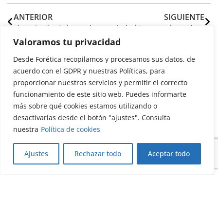
ANTERIOR
SIGUIENTE
El camino hacia la Excelencia y la Sostenibilidad
Salud y bienestar: la tendencia 12+1 en Responsabilidad Social para las empresas
Valoramos tu privacidad
Desde Forética recopilamos y procesamos sus datos, de
Artículos relacionados
acuerdo con el GDPR y nuestras Políticas, para
proporcionar nuestros servicios y permitir el correcto
funcionamiento de este sitio web. Puedes informarte
más sobre qué cookies estamos utilizando o
desactivarlas desde el botón "ajustes". Consulta
nuestra
Política de cookies
Ajustes
Rechazar todo
Aceptar todo