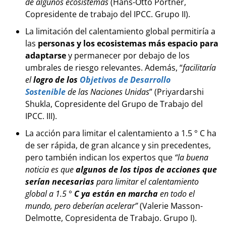
de algunos ecosistemas
(Hans-Otto Pörtner,
Copresidente de trabajo del IPCC. Grupo II).
La limitación del calentamiento global permitiría a
las
personas y los ecosistemas más espacio para
adaptarse
y permanecer por debajo de los
umbrales de riesgo relevantes. Además, “
facilitaría
el
logro de los
Objetivos de Desarrollo
Sostenible
de las Naciones Unidas
” (Priyardarshi
Shukla, Copresidente del Grupo de Trabajo del
IPCC. III).
La acción para limitar el calentamiento a 1.5 ° C ha
de ser rápida, de gran alcance y sin precedentes,
pero también indican los expertos que
“la buena
noticia es que
algunos de los tipos de acciones que
serían necesarias
para limitar el calentamiento
global a 1.5 °
C ya están en marcha
en todo el
mundo, pero deberían acelerar”
(Valerie Masson-
Delmotte, Copresidenta de Trabajo. Grupo I).