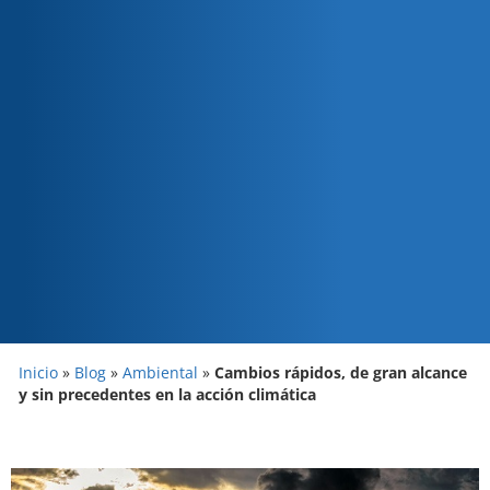
Inicio
»
Blog
»
Ambiental
»
Cambios rápidos, de gran alcance
y sin precedentes en la acción climática