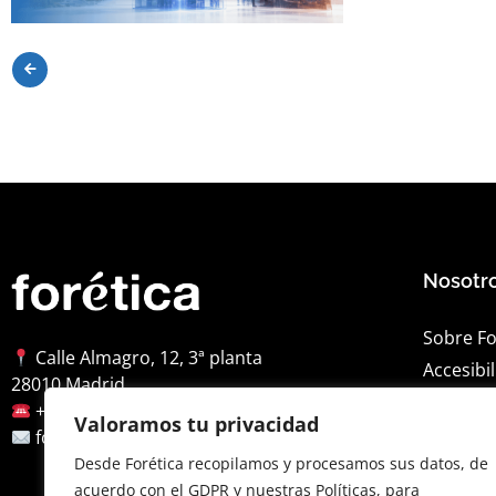
Nosotr
Sobre Fo
Calle Almagro, 12, 3ª planta
Accesibi
28010 Madrid
Aviso leg
+34 91 522 79 46
Valoramos tu privacidad
Política 
foretica@foretica.es
Desde Forética recopilamos y procesamos sus datos, de
Política 
acuerdo con el GDPR y nuestras Políticas, para