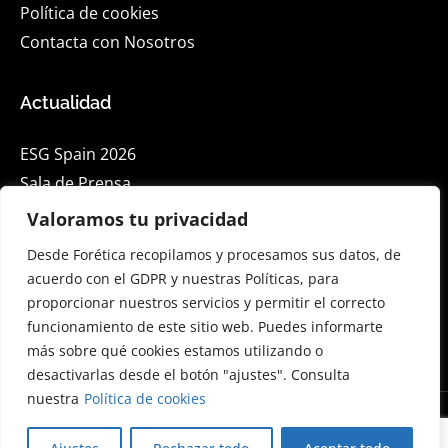
Política de cookies
Contacta con Nosotros
Actualidad
ESG Spain 2026
Sala de Prensa
Blog
Valoramos tu privacidad
Eventos
Desde Forética recopilamos y procesamos sus datos, de
acuerdo con el GDPR y nuestras Políticas, para
proporcionar nuestros servicios y permitir el correcto
Suscríbete a nuestra Newsletter en Linkedin
funcionamiento de este sitio web. Puedes informarte
más sobre qué cookies estamos utilizando o
desactivarlas desde el botón "ajustes". Consulta
nuestra
Política de cookies
© 2026 Forética. Todos los derechos reservados