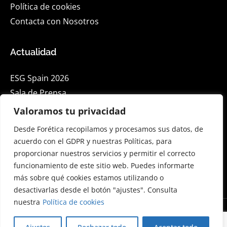
Política de cookies
Contacta con Nosotros
Actualidad
ESG Spain 2026
Sala de Prensa
Blog
Valoramos tu privacidad
Eventos
Desde Forética recopilamos y procesamos sus datos, de
acuerdo con el GDPR y nuestras Políticas, para
proporcionar nuestros servicios y permitir el correcto
Suscríbete a nuestra Newsletter en Linkedin
funcionamiento de este sitio web. Puedes informarte
más sobre qué cookies estamos utilizando o
desactivarlas desde el botón "ajustes". Consulta
nuestra
Política de cookies
© 2026 Forética. Todos los derechos reservados