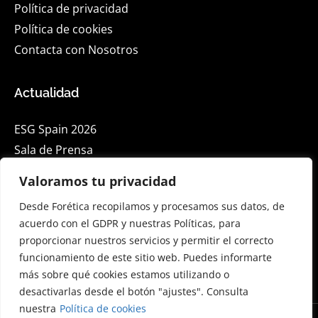
Política de privacidad
Política de cookies
Contacta con Nosotros
Actualidad
ESG Spain 2026
Sala de Prensa
Blog
Valoramos tu privacidad
Eventos
Desde Forética recopilamos y procesamos sus datos, de
acuerdo con el GDPR y nuestras Políticas, para
Suscríbete a nuestra Newsletter en Linkedin
proporcionar nuestros servicios y permitir el correcto
funcionamiento de este sitio web. Puedes informarte
English
más sobre qué cookies estamos utilizando o
desactivarlas desde el botón "ajustes". Consulta
nuestra
Política de cookies