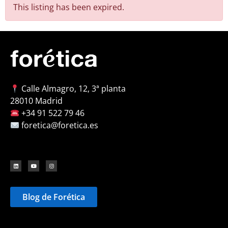
This listing has been expired.
Calle Almagro, 12, 3ª planta
28010 Madrid
+34 91 522 79 46
foretica@foretica.es
Blog de Forética