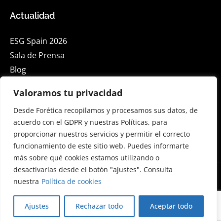
Actualidad
ESG Spain 2026
Sala de Prensa
Blog
Eventos
Valoramos tu privacidad
Desde Forética recopilamos y procesamos sus datos, de
Suscríbete a nuestra Newsletter en Linkedin
acuerdo con el GDPR y nuestras Políticas, para
proporcionar nuestros servicios y permitir el correcto
English
funcionamiento de este sitio web. Puedes informarte
más sobre qué cookies estamos utilizando o
desactivarlas desde el botón "ajustes". Consulta
nuestra
Política de cookies
© 2026 Forética. Todos los derechos reservados
Desarrollado por Sprint
Ajustes
Rechazar todo
Aceptar todo