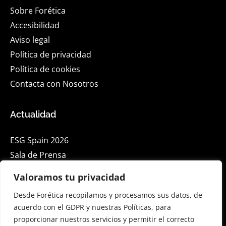
Sobre Forética
Accesibilidad
Aviso legal
Política de privacidad
Política de cookies
Contacta con Nosotros
Actualidad
ESG Spain 2026
Sala de Prensa
Blog
Valoramos tu privacidad
Eventos
Desde Forética recopilamos y procesamos sus datos, de
acuerdo con el GDPR y nuestras Políticas, para
Suscríbete a nuestra Newsletter en Linkedin
proporcionar nuestros servicios y permitir el correcto