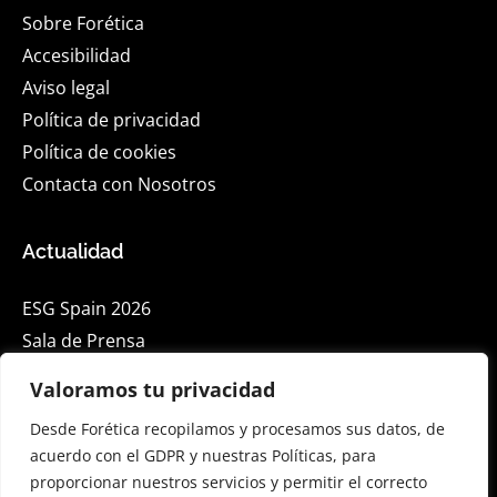
Sobre Forética
Accesibilidad
Aviso legal
Política de privacidad
Política de cookies
Contacta con Nosotros
Actualidad
ESG Spain 2026
Sala de Prensa
Blog
Valoramos tu privacidad
Eventos
Desde Forética recopilamos y procesamos sus datos, de
acuerdo con el GDPR y nuestras Políticas, para
Suscríbete a nuestra Newsletter en Linkedin
proporcionar nuestros servicios y permitir el correcto