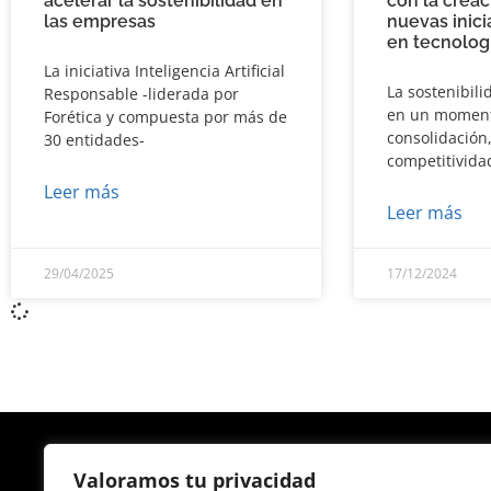
acelerar la sostenibilidad en
con la creac
las empresas
nuevas inici
en tecnologí
La iniciativa Inteligencia Artificial
La sostenibil
Responsable -liderada por
en un moment
Forética y compuesta por más de
consolidación
30 entidades-
competitividad
Leer más
Leer más
29/04/2025
17/12/2024
Valoramos tu privacidad