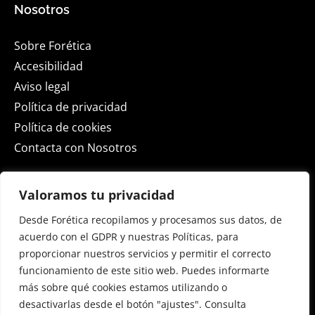
Nosotros
Sobre Forética
Accesibilidad
Aviso legal
Política de privacidad
Política de cookies
Contacta con Nosotros
Actualidad
Valoramos tu privacidad
Desde Forética recopilamos y procesamos sus datos, de
ESG Spain 2026
acuerdo con el GDPR y nuestras Políticas, para
Sala de Prensa
proporcionar nuestros servicios y permitir el correcto
Blog
funcionamiento de este sitio web. Puedes informarte
Eventos
más sobre qué cookies estamos utilizando o
desactivarlas desde el botón "ajustes". Consulta