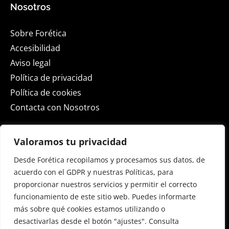
Nosotros
Sobre Forética
Accesibilidad
Aviso legal
Política de privacidad
Política de cookies
Contacta con Nosotros
Actualidad
Valoramos tu privacidad
Desde Forética recopilamos y procesamos sus datos, de
ESG Spain 2026
acuerdo con el GDPR y nuestras Políticas, para
Sala de Prensa
proporcionar nuestros servicios y permitir el correcto
Blog
funcionamiento de este sitio web. Puedes informarte
Eventos
más sobre qué cookies estamos utilizando o
desactivarlas desde el botón "ajustes". Consulta