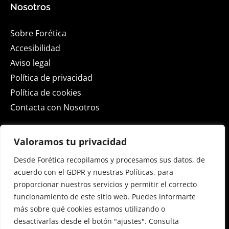
Nosotros
Sobre Forética
Accesibilidad
Aviso legal
Política de privacidad
Política de cookies
Contacta con Nosotros
Actualidad
Valoramos tu privacidad
Desde Forética recopilamos y procesamos sus datos, de
ESG Spain 2026
acuerdo con el GDPR y nuestras Políticas, para
Sala de Prensa
proporcionar nuestros servicios y permitir el correcto
Blog
funcionamiento de este sitio web. Puedes informarte
Eventos
más sobre qué cookies estamos utilizando o
desactivarlas desde el botón "ajustes". Consulta