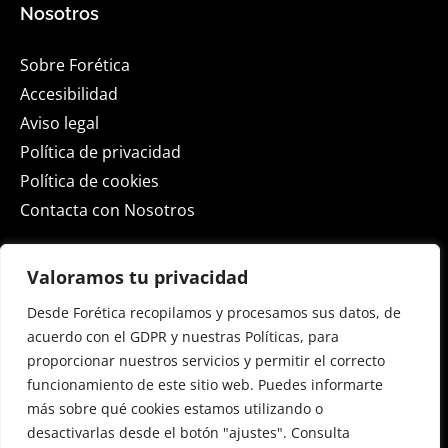
Nosotros
Sobre Forética
Accesibilidad
Aviso legal
Política de privacidad
Política de cookies
Contacta con Nosotros
Actualidad
Valoramos tu privacidad
Desde Forética recopilamos y procesamos sus datos, de
ESG Spain 2026
acuerdo con el GDPR y nuestras Políticas, para
Sala de Prensa
proporcionar nuestros servicios y permitir el correcto
Blog
funcionamiento de este sitio web. Puedes informarte
Eventos
más sobre qué cookies estamos utilizando o
desactivarlas desde el botón "ajustes". Consulta