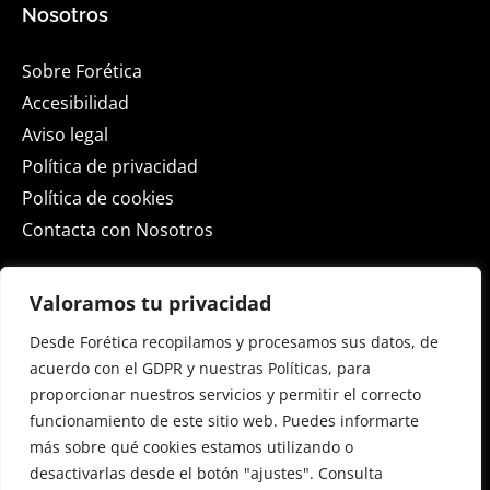
Nosotros
Sobre Forética
Accesibilidad
Aviso legal
Política de privacidad
Política de cookies
Contacta con Nosotros
Actualidad
Valoramos tu privacidad
Desde Forética recopilamos y procesamos sus datos, de
ESG Spain 2026
acuerdo con el GDPR y nuestras Políticas, para
Sala de Prensa
proporcionar nuestros servicios y permitir el correcto
Blog
funcionamiento de este sitio web. Puedes informarte
Eventos
más sobre qué cookies estamos utilizando o
desactivarlas desde el botón "ajustes". Consulta