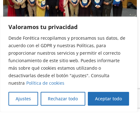
Valoramos tu privacidad
Actualidad
Social
Desde Forética recopilamos y procesamos sus datos, de
acuerdo con el GDPR y nuestras Políticas, para
Hospitales y entidades sanitarias se
comprometen con la inteligencia artificial
proporcionar nuestros servicios y permitir el correcto
responsable
funcionamiento de este sitio web. Puedes informarte
03/07/2026
más sobre qué cookies estamos utilizando o
desactivarlas desde el botón "ajustes". Consulta
Leer más
nuestra
Política de cookies
Ajustes
Rechazar todo
Aceptar todo