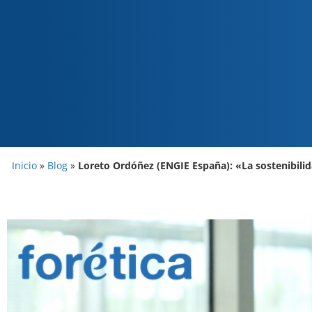
Inicio
»
Blog
»
Loreto Ordóñez (ENGIE España): «La sostenibilida